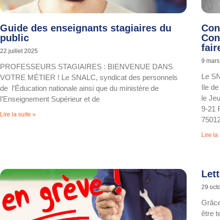
Guide des enseignants stagiaires du
Con
public
Con
fair
22 juillet 2025
9 mars
PROFESSEURS STAGIAIRES : BIENVENUE DANS
Le SN
VOTRE MÉTIER ! Le SNALC, syndicat des personnels
Ile d
de l’Éducation nationale ainsi que du ministère de
le Je
l’Enseignement Supérieur et de
9-21 
Lire la suite »
75012
Lire la
Let
29 oct
Grâce
être t