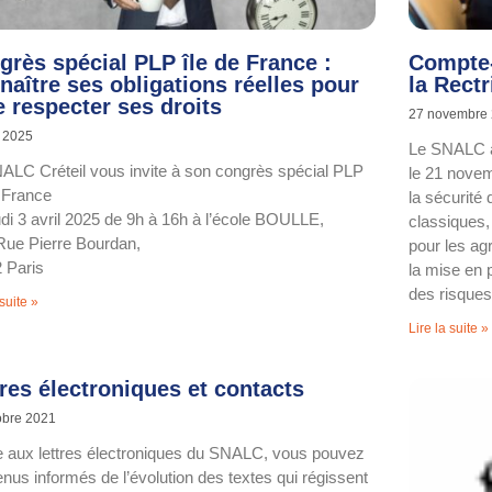
grès spécial PLP île de France :
Compte-
naître ses obligations réelles pour
la Rect
e respecter ses droits
27 novembre
 2025
Le SNALC a
ALC Créteil vous invite à son congrès spécial PLP
le 21 novem
e France
la sécurité 
udi 3 avril 2025 de 9h à 16h à l’école BOULLE,
classiques,
Rue Pierre Bourdan,
pour les ag
 Paris
la mise en 
des risques
 suite »
Lire la suite »
tres électroniques et contacts
obre 2021
 aux lettres électroniques du SNALC, vous pouvez
enus informés de l’évolution des textes qui régissent