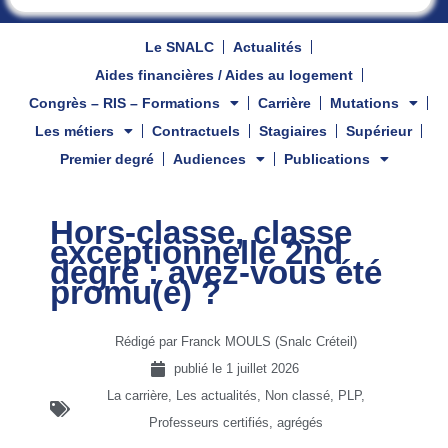
Le SNALC
Actualités
Aides financières / Aides au logement
Congrès – RIS – Formations
Carrière
Mutations
Les métiers
Contractuels
Stagiaires
Supérieur
Premier degré
Audiences
Publications
Hors-classe, classe
exceptionnelle 2nd
degré : avez-vous été
promu(e) ?
Rédigé par Franck MOULS (Snalc Créteil)
publié le
1 juillet 2026
La carrière
,
Les actualités
,
Non classé
,
PLP
,
Professeurs certifiés, agrégés