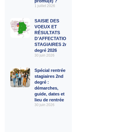
promu(e) ?
1 juillet 2026
SAISIE DES
VOEUX ET
RÉSULTATS
D’AFFECTATIONS
STAGIAIRES 2nd
degré 2026
30 juin 2026
Spécial rentrée
stagiaires 2nd
degré :
démarches,
guide, dates et
lieu de rentrée
30 juin 2026