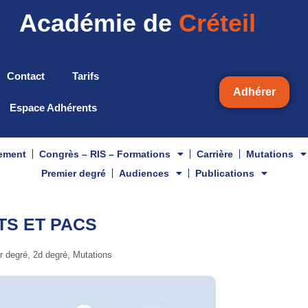
Académie de
Créteil
Contact
Tarifs
Adhérer
Espace Adhérents
gement
Congrès – RIS – Formations
Carrière
Mutations
Premier degré
Audiences
Publications
S ET PACS
r degré
,
2d degré
,
Mutations