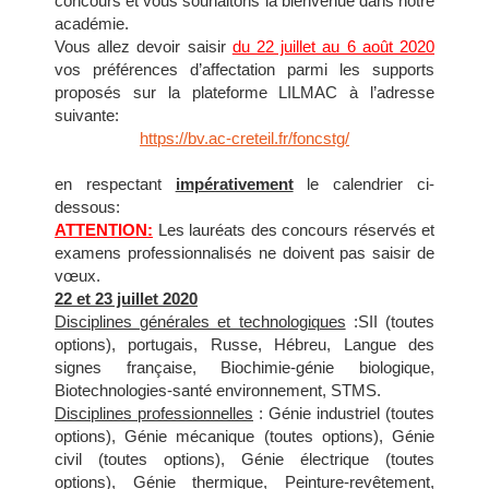
concours et vous souhaitons la bienvenue dans notre
académie.
Vous allez devoir saisir
du 22 juillet au 6 août 2020
vos préférences d’affectation parmi les supports
proposés sur la plateforme LILMAC à l’adresse
suivante:
https://bv.ac-creteil.fr/foncstg/
en respectant
impérativement
le calendrier ci-
dessous:
ATTENTION:
Les lauréats des concours réservés et
examens professionnalisés ne doivent pas saisir de
vœux.
22 et 23 juillet 2020
Disciplines générales et technologiques
:SII (toutes
options), portugais, Russe, Hébreu, Langue des
signes française, Biochimie-génie biologique,
Biotechnologies-santé environnement, STMS.
Disciplines professionnelles
: Génie industriel (toutes
options), Génie mécanique (toutes options), Génie
civil (toutes options), Génie électrique (toutes
options), Génie thermique, Peinture-revêtement,