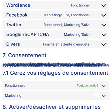
Wordfence
Fonctionnel
Facebook
Marketing/Suivi, Fonctionnel
Twitter
Fonctionnel, Marketing/Suivi
Google reCAPTCHA
Marketing/Suivi
Divers
Finalité en attente d’enquête
7. Consentement
Lorsque vous visitez notre site web pour la première fois, nous vous montrerons une fenêtre contextuelle avec une explication sur les cookies. Dès que vous cliquez sur « Sauver mes préferences » vous nous autorisez à utiliser les catégories de cookies et d’extensions que vous avez sélectionnés dans la fenêtre contextuelle, comme décrit dans la présente politique de cookies. Vous pouvez désactiver l’utilisation des cookies via votre navigateur, mais veuillez noter que notre site web pourrait ne plus fonctionner correctement.
7.1 Gérez vos réglages de consentement
Fonctionnels
Toujours activé
Marketing
8. Activer/désactiver et supprimer les