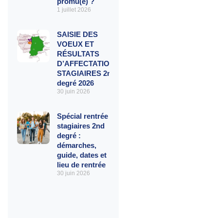
promu(e) ?
1 juillet 2026
SAISIE DES
VOEUX ET
RÉSULTATS
D’AFFECTATIONS
STAGIAIRES 2nd
degré 2026
30 juin 2026
Spécial rentrée
stagiaires 2nd
degré :
démarches,
guide, dates et
lieu de rentrée
30 juin 2026