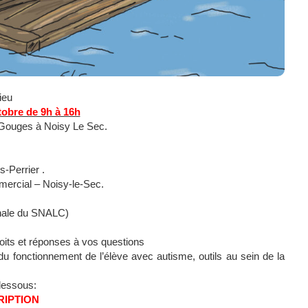
ieu
tobre de 9h à 16h
Gouges à Noisy Le Sec.
-Perrier .
mercial – Noisy-le-Sec.
nale du SNALC)
roits et réponses à vos questions
 du fonctionnement de l’élève avec autisme, outils au sein de la
-dessous:
RIPTION