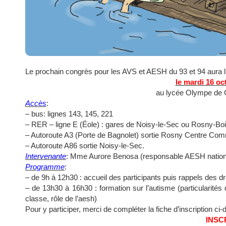
Le prochain congrès pour les AVS et AESH du 93 et 94 aura l
le mardi 16 oc
au lycée Olympe de 
Accès
:
– bus: lignes 143, 145, 221
– RER – ligne E (Éole) : gares de Noisy-le-Sec ou Rosny-Bois
– Autoroute A3 (Porte de Bagnolet) sortie Rosny Centre Com
– Autoroute A86 sortie Noisy-le-Sec.
Intervenante
: Mme Aurore Benosa (responsable AESH natio
Programme
:
– de 9h à 12h30 : accueil des participants puis rappels des d
– de 13h30 à 16h30 : formation sur l’autisme (particularités
classe, rôle de l’aesh)
Pour y participer, merci de compléter la fiche d’inscription ci
INSC