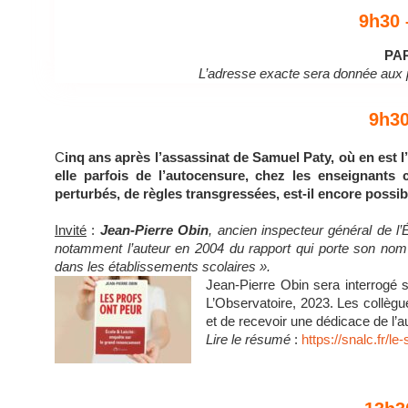
9h30 
PAR
L’adresse exacte sera donnée aux p
9h30
C
inq ans après l’assassinat de Samuel Paty, où en est 
elle parfois de l’autocensure, chez les enseignant
perturbés, de règles transgressées, est-il encore possi
Invité
:
Jean-Pierre Obin
, ancien inspecteur général de l’
notamment l’auteur en 2004 du rapport qui porte son nom 
dans les établissements scolaires ».
Jean-Pierre Obin sera interrogé s
L’Observatoire, 2023. Les collègues
et de recevoir une dédicace de l’a
Lire le résumé
:
https://snalc.fr/l