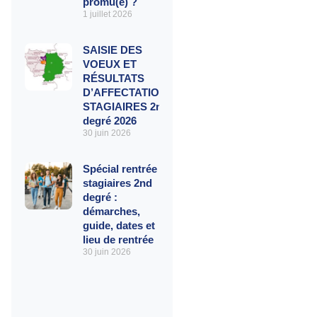
promu(e) ?
1 juillet 2026
SAISIE DES
VOEUX ET
RÉSULTATS
D’AFFECTATIONS
STAGIAIRES 2nd
degré 2026
30 juin 2026
Spécial rentrée
stagiaires 2nd
degré :
démarches,
guide, dates et
lieu de rentrée
30 juin 2026