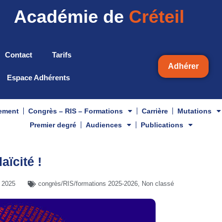
Académie de
Créteil
Contact
Tarifs
Adhérer
Espace Adhérents
gement
Congrès – RIS – Formations
Carrière
Mutations
Premier degré
Audiences
Publications
ïcité !
e 2025
congrès/RIS/formations 2025-2026
,
Non classé