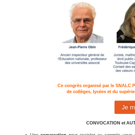
Ce congrès organisé par le SNALC PA
de collèges, lycées et du supéri
Je m'
CONVOCATION et AU
Une
convocation
pour assister au congrès vous se