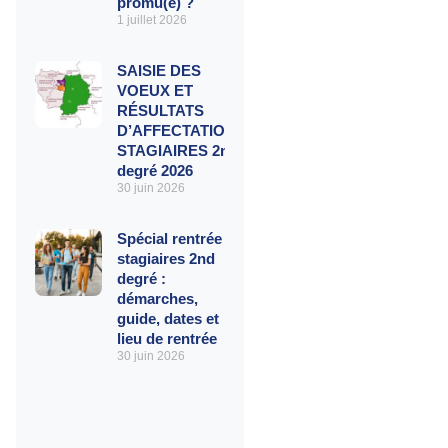
promu(e) ?
1 juillet 2026
SAISIE DES
VOEUX ET
RÉSULTATS
D’AFFECTATIONS
STAGIAIRES 2nd
degré 2026
30 juin 2026
Spécial rentrée
stagiaires 2nd
degré :
démarches,
guide, dates et
lieu de rentrée
30 juin 2026