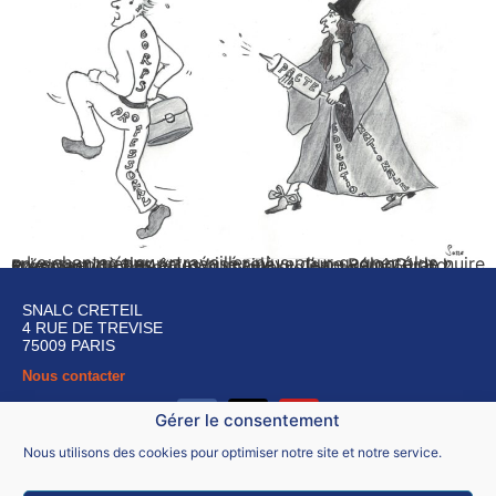
« Le chantage au « travailler plus pour gagner plus » envers un métier paupérisé relève d’une volonté de nuire sciemment à des êtres humains. » Jean-Rémi Girard, Président du SNALC
Ne nous y trompons pas : signer le pacte revient à
SNALC CRETEIL
4 RUE DE TREVISE
75009 PARIS
Nous contacter
Gérer le consentement
Nous utilisons des cookies pour optimiser notre site et notre service.