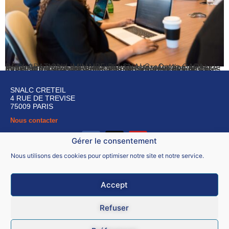
DÉCLARATION LIMINAIRE DU SNALC Cette CAPA, nouvelle version suite aux élections professionnelles de décembre 2022, se tient dans un contexte social très agité, entre des mouvements massifs de grève et de manifestations contre une énième réforme des retraites qui rallongera encore des fins de carrière souvent bien difficiles. Parallèlement, la situation économique est […]
SNALC CRETEIL
4 RUE DE TREVISE
75009 PARIS
Nous contacter
Gérer le consentement
Nous utilisons des cookies pour optimiser notre site et notre service.
Accept
Mentions légales
CGU
Refuser
Données personnelles